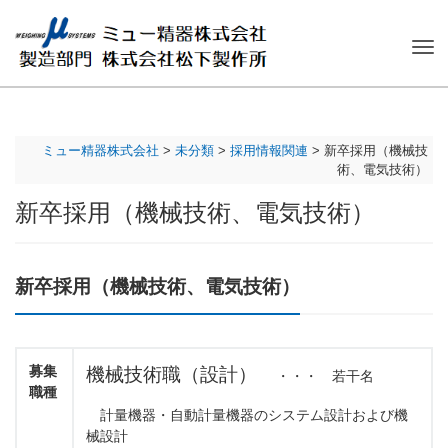
ナ
ビ
ゲ
ー
シ
ミュー精器株式会社
>
未分類
>
採用情報関連
>
新卒採用（機械技
ョ
術、電気技術）
ン
を
新卒採用（機械技術、電気技術）
切
り
替
え
新卒採用（機械技術、電気技術）
募集
機械技術職（設計）
・・・ 若干名
職種
計量機器・自動計量機器のシステム設計および機
械設計