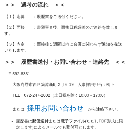
＞＞ 選考の流れ ＜＜
【１】応募 ：履歴書をご送付ください。
【２】面接 ：書類審査後、面接日程調整のご連絡を致しま
す。
【３】内定 ：面接後１週間以内に合否に関わらず通知を発送
いたします。
＞＞ 履歴書送付・お問い合わせ・連絡先 ＜＜
〒
592-8331
大阪府堺市西区築港新町２丁
6-19
人事採用担当：松下
TEL：
072-247-2002
（土日祝を除く
10:00
～
17:00
）
採用お問い合わせ
または
から連絡下さい。
履歴書は
郵便送付
または
電子ファイル
(ただしPDF形式に限
定します)によるメールでも受付可とします。