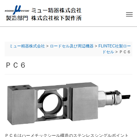
ナ
ビ
ゲ
ー
シ
ミュー精器株式会社
>
ロードセル及び周辺機器
>
FLINTEC社製ロー
ョ
ドセル
>
ＰＣ６
ン
を
ＰＣ６
切
り
替
え
ＰＣ６はハーメチックシール構造のステンレスシングルポイント