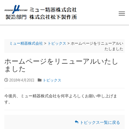
ナ
ビ
ゲ
ー
シ
ミュー精器株式会社
>
トピックス
>
ホームページをリニューアルい
ョ
たしました
ン
を
ホームページをリニューアルいたし
切
ました
り
替
2018年4月20日
トピックス
え
今後共、ミュー精器株式会社を何卒よろしくお願い申し上げま
す。
トピックス一覧に戻る